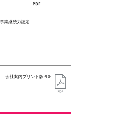
針について
PDF
業事業継続力認定
会社案内プリント版PDF