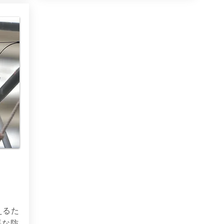
えるた
要な防