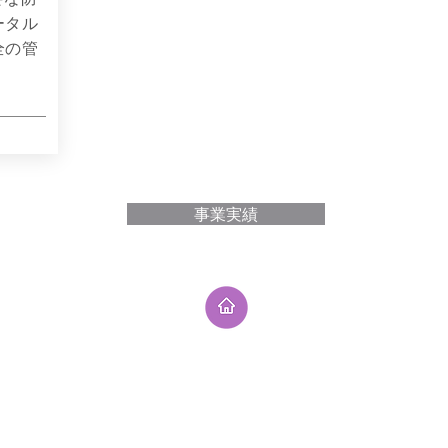
ータル
全の管
事業実績
用情報
会社概要
News