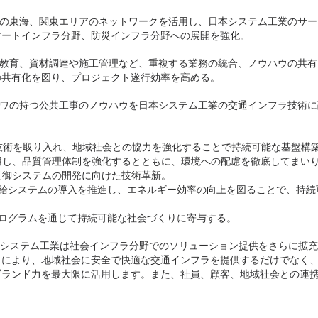
ーワの東海、関東エリアのネットワークを活用し、日本システム工業のサー
マートインフラ分野、防災インフラ分野への展開を強化。
用、教育、資材調達や施工管理など、重複する業務の統合、ノウハウの共有
の共有化を図り、プロジェクト遂行効率を高める。
コーワの持つ公共工事のノウハウを日本システム工業の交通インフラ技術に
る技術を取り入れ、地域社会との協力を強化することで持続可能な基盤構
の認証を活用し、品質管理体制を強化するとともに、環境への配慮を徹底してまい
通制御システムの開発に向けた技術革新。
供給システムの導入を推進し、エネルギー効率の向上を図ることで、持
プログラムを通じて持続可能な社会づくりに寄与する。
本システム工業は社会インフラ分野でのソリューション提供をさらに拡
により、地域社会に安全で快適な交通インフラを提供するだけでなく、
ブランド力を最大限に活用します。また、社員、顧客、地域社会との連
。