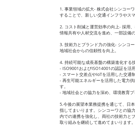
1. 事業領域の拡大- 株式会社シンコ
することで、新しい交通インフラやス
2. コスト削減と運営効率の向上- 採
情報共有や人材交流を進め、一部設備
3. 技術力とブランド力の強化- シン
地域社会からの信頼性を向上。
4. 持続可能な成長基盤の構築進化す
- ISO9001およびISO14001
- スマート交差点やIoTを活用した交
- 再生可能エネルギーを活用した電力
す。
- 地域社会との協力を深め、環境教育
5.今後の展望本業務提携を通じて、日
指してまいります。シンコーワとの協力
内での連携を強化し、両社の技術力と
取り組みを継続して進めてまいります