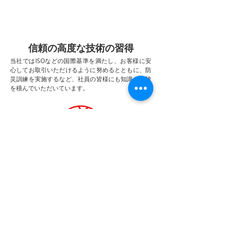
信頼の高度な技術の習得
当社ではISOなどの国際基準を満たし、お客様に安
心してお取引いただけるように努めるとともに、防
災訓練を実施するなど、社員の皆様にも知識と経験
を積んでいただいています。
イノベーションへの挑戦
ICT化やAI化が急速に進む社会。私たちが目指すの
は、社会の変化に対応していくだけでなく、未来を
見据えた技術をお客様に提供していくことに挑戦し
ていくことです。